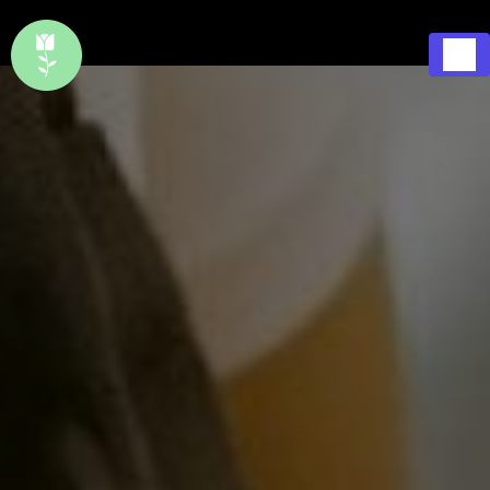
Panneau de gestion des cookies
1 Rue Saint Pierre 37290 Preuilly-sur-Claise
Ouvert
02 47 94 63 91
7j/7, 365j