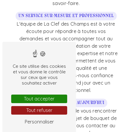
savoir-faire.
Un service sur-mesure et professionnel
L'équipe de La Clef des Champs est à votre
écoute pour répondre à toutes vos
demandes et vous accompagner tout au
long du processus de création de votre
bouquet de mariage. Notre expertise et notre
professionnalisme nous permettent de vous
Ce site utilise des cookies
garantir un service de qualité et une
et vous donne le contrôle
satisfaction totale. Faites-nous confiance
sur ceux que vous
pour sublimer votre grand jour avec un
souhaitez activer
bouquet exceptionnel.
Tout accepter
Contactez-nous dès aujourd'hui
Tout refuser
Nous sommes impatients de vous rencontrer
et de discuter de votre projet de bouquet de
Personnaliser
mariage. N'hésitez pas à nous contacter au