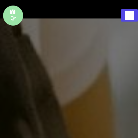
Panneau de gestion des cookies
1 Rue Saint Pierre 37290 Preuilly-sur-Claise
Ouvert
02 47 94 63 91
7j/7, 365j