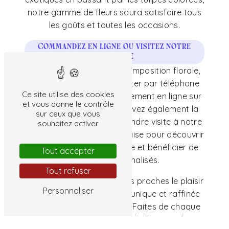
notre gamme de fleurs saura satisfaire tous
les goûts et toutes les occasions.
Commandez en ligne ou visitez notre
boutique
Pour commander votre composition florale,
vous pouvez nous contacter par téléphone
Ce site utilise des cookies
au 02 47 94 63 91 ou directement en ligne sur
et vous donne le contrôle
notre site internet. Vous avez également la
sur ceux que vous
possibilité de venir nous rendre visite à notre
souhaitez activer
boutique de Preuilly-sur-Claise pour découvrir
nos créations en personne et bénéficier de
Tout accepter
conseils personnalisés.
Tout refuser
Offrez-vous ou offrez à vos proches le plaisir
Personnaliser
d'une composition florale unique et raffinée
avec La Clef des Champs. Faites de chaque
instant un moment inoubliable avec des