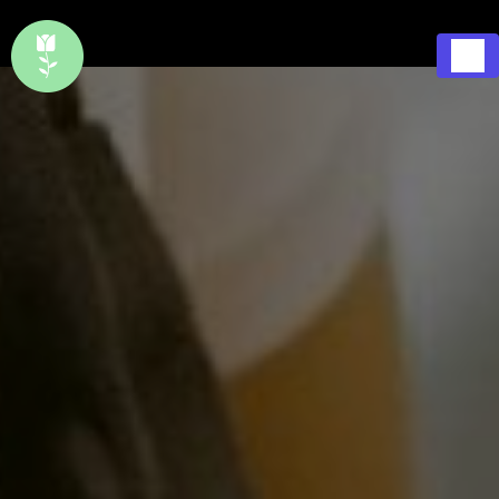
Panneau de gestion des cookies
1 Rue Saint Pierre 37290 Preuilly-sur-Claise
Ouvert
02 47 94 63 91
7j/7, 365j