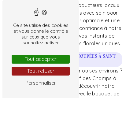
collaboration avec des producteurs locaux
et sélectionnons nos fleurs avec soin pour
vous garantir une fraîcheur optimale et une
Ce site utilise des cookies
tenue longue durée. Faites confiance à notre
et vous donne le contrôle
expertise pour sublimer vos instants de
sur ceux que vous
souhaitez activer
bonheur avec des créations florales uniques.
Commandez vos fleurs coupées à Saint-
Tout accepter
Flovier
Vous habitez à Saint-Flovier ou ses environs ?
Tout refuser
Rendez-vous chez La Clef des Champs à
Personnaliser
Preuilly-sur-Claise pour découvrir notre
univers floral et repartir avec le bouquet de
vos rêves. N'hésitez pas à nous contacter au
02 47 94 63 91 pour toute demande
d'information ou de commande
personnalisée. Faites de chaque instant un
moment fleuri et parfumé avec La Clef des