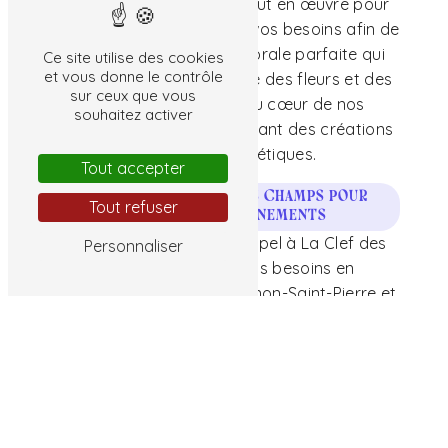
Nos fleuristes mettront tout en œuvre pour
comprendre vos envies et vos besoins afin de
réaliser la composition florale parfaite qui
Ce site utilise des cookies
et vous donne le contrôle
saura vous ravir. La qualité des fleurs et des
sur ceux que vous
végétaux utilisés est au cœur de nos
souhaitez activer
préoccupations, garantissant des créations
durables et esthétiques.
Tout accepter
Contactez La Clef des Champs pour
Tout refuser
sublimer vos événements
N'hésitez plus et faites appel à La Clef des
Personnaliser
Champs pour tous vos besoins en
composition florale à Tournon-Saint-Pierre et
ses environs. Pour toute commande ou
demande de renseignements, appelez le 02
47 94 63 91 et laissez-vous guider par nos
experts fleuristes pour des créations florales
qui sauront marquer les esprits.