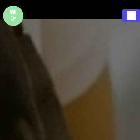
Panneau de gestion des cookies
1 Rue Saint Pierre 37290 Preuilly-sur-Claise
Ouvert
02 47 94 63 91
7j/7, 365j