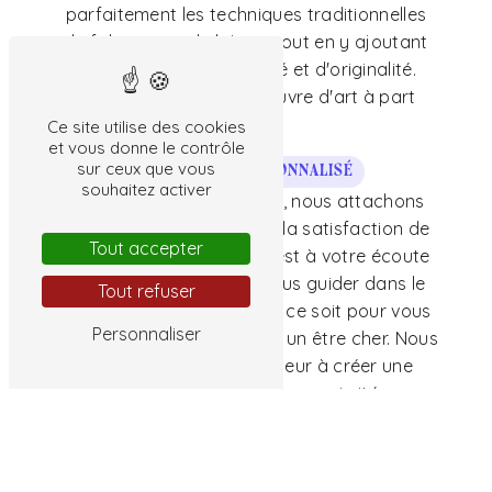
parfaitement les techniques traditionnelles
de fabrication de bijoux, tout en y ajoutant
une touche de modernité et d'originalité.
Chaque bijou est une œuvre d'art à part
entière.
Ce site utilise des cookies
et vous donne le contrôle
sur ceux que vous
Un service personnalisé
souhaitez activer
Chez La Clef des Champs, nous attachons
une grande importance à la satisfaction de
Tout accepter
nos clients. Notre équipe est à votre écoute
pour vous conseiller et vous guider dans le
Tout refuser
choix du bijou parfait, que ce soit pour vous
Personnaliser
faire plaisir ou pour offrir à un être cher. Nous
mettons un point d'honneur à créer une
relation de confiance et de proximité avec
chacun de nos clients.
Retrouvez-nous à Preuilly-sur-Claise