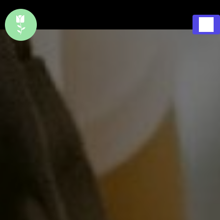
Panneau de gestion des cookies
1 Rue Saint Pierre 37290 Preuilly-sur-Claise
Ouvert
02 47 94 63 91
7j/7, 365j