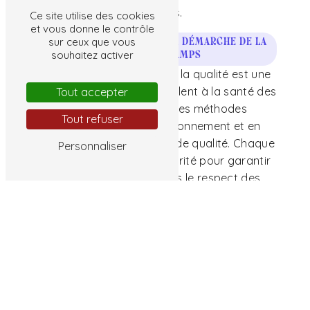
optimales.
Ce site utilise des cookies
et vous donne le contrôle
sur ceux que vous
La qualité au cœur de la démarche de La
souhaitez activer
Clef des Champs
Chez La Clef des Champs, la qualité est une
priorité. Les maraîchers veillent à la santé des
Tout accepter
cultures, en utilisant des méthodes
Tout refuser
respectueuses de l'environnement et en
privilégiant des semences de qualité. Chaque
Personnaliser
légume est récolté à maturité pour garantir
fraîcheur et saveur, dans le respect des
traditions maraîchères.
La Clef des Champs, un partenaire de
confiance à Charnizay
Si vous êtes à la recherche de légumes frais
et de qualité à Charnizay, La Clef des
Champs est l'adresse incontournable.
N'hésitez pas à contacter l'équipe